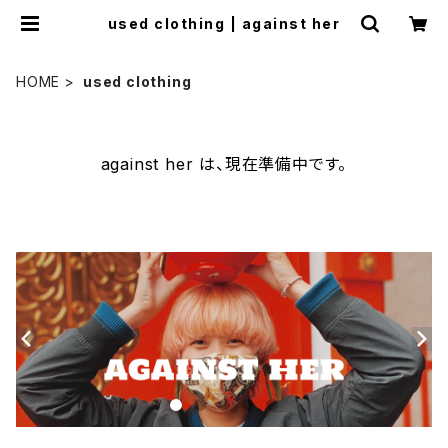
used clothing | against her
HOME
used clothing
against her は、現在準備中です。