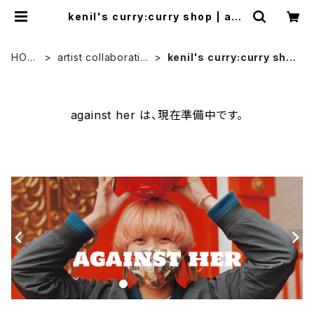
kenil's curry:curry shop | aga
inst her
HOM
artist collaboratio
kenil's curry:curry sho
E
n
p
against her は、現在準備中です。