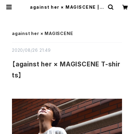
against her × MAGISCENE | a
gainst her
against her × MAGISCENE
2020/08/26 21:49
【against her × MAGISCENE T-shir
ts】